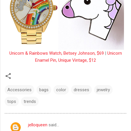
Unicorn & Rainbows Watch, Betsey Johnson, $69
|
Unicorn
Enamel Pin, Unique Vintage, $12
Accessories
bags
color
dresses
jewelry
tops
trends
jelloqueen
said…
C