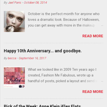
By
Jael Paris
-
October 08, 2014
October is the perfect month for anyone who
loves a dramatic look. Because of Halloween,
you can get away with more in the makeup
department than you can the rest of the year.
READ MORE
You want to try false eyelashes? Go for it. You
want to color your eyebrows? Do it. Color
outside the lines with eyeshadow? Why not?
Happy 10th Anniversary... and goodbye.
Live it up so much in October that people will
By
becca
-
September 16, 2017
think black lipstick in November is practically
normal.
What we looked like in 2009 Ten years ago I
created, Fashion Me Fabulous, wrote up a
handful of posts, picked a layout and send it all
to my friend, Jael. “I’ve started a fashion blog.
READ MORE
What do you think?” She gave me a few tips,
wrote a couple “guest posts” and before long
became my blogging partner. Together, we built
Pick of the Week: Anne Klein iFlex Flats