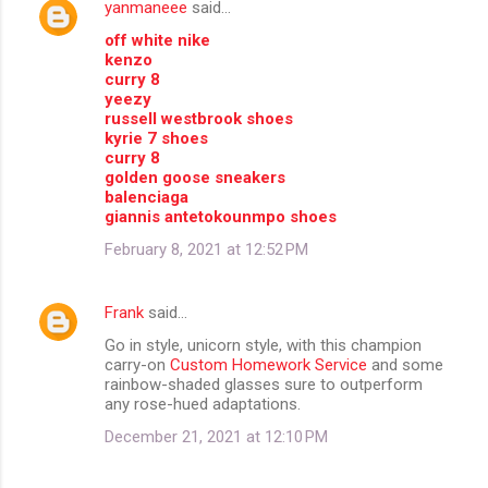
yanmaneee
said…
off white nike
kenzo
curry 8
yeezy
russell westbrook shoes
kyrie 7 shoes
curry 8
golden goose sneakers
balenciaga
giannis antetokounmpo shoes
February 8, 2021 at 12:52 PM
Frank
said…
Go in style, unicorn style, with this champion
carry-on
Custom Homework Service
and some
rainbow-shaded glasses sure to outperform
any rose-hued adaptations.
December 21, 2021 at 12:10 PM