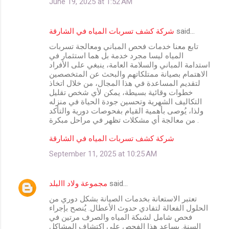
June 19, 2025 at 1:52 AM
شركة كشف تسربات المياه في الشارقة
said…
تابع معنا خدمات فحص المباني ومعالجة تسربات
المياه ليسا مجرد خدمة بل هما استثمار في
استدامة المباني والسلامة العامة، ينبغي على الأفراد
الاهتمام بصيانة ممتلكاتهم والبحث عن المتخصصين
لتقديم المساعدة في هذا المجال، من خلال اتخاذ
خطوات وقائية بسيطة، يمكن لأي شخص تقليل
التكاليف الشهرية وتحسين جودة الحياة في منزله
ولذا، يُوصى بأهمية القيام بفحوصات دورية والتأكد
من معالجة أي مشكلات تظهر في مراحل مبكرة .
شركة كشف تسربات المياه في الشارقة
September 11, 2025 at 10:25 AM
مجموعة ولاد االبلد
said…
تعتبر الاستعانة بخدمات الصيانة بشكل دوري من
الحلول الفعالة لتفادي حدوث الأعطال. يُنصح بإجراء
فحص شامل لشبكة المياه والصرف مرتين في
السنة. يساعد هذا الفحص على اكتشاف المشاكل