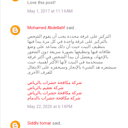
Love this post!
o
May 1, 2017 at 11:14 AM
m
m
Mohamed Abdellatif
said…
e
التركيز على غرفة محددة يجب أن يقوم الشخص
n
بالتركيز على غرفة واحدة في كل مرة يبدأ فيها
t
بتنظيف البيت حيث أن ذلك يساعد على وضع
طاقاته فيها وتنظيفها بصورة سريعة دون الشعور
s
بالإجهاد، ويفضل أن يبدأ الشخص في أكثر غرفة
مستخدمة في البيت لأنها الأكثر أهمية، حيث
سيشعره هذ الشيء بالإنجاز وسيحفزه على الانتقال
للغرف الأخرى
شركة مكافحة حشرات بالرياض
شركة تعقيم بالرياض
شركة مكافحة حشرات بالرياض
شركة مكافحة حشرات بالدمام
May 22, 2020 at 6:14 PM
Siddhi tomar
said…