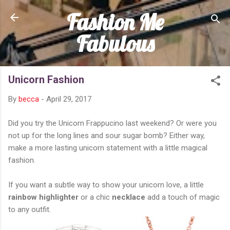
Fashion Me
Skip to main content
Fabulous
Unicorn Fashion
By
becca
-
April 29, 2017
Did you try the Unicorn Frappucino last weekend? Or were you
not up for the long lines and sour sugar bomb? Either way,
make a more lasting unicorn statement with a little magical
fashion.
If you want a subtle way to show your unicorn love, a little
rainbow highlighter
or a chic
necklace
add a touch of magic
to any outfit.