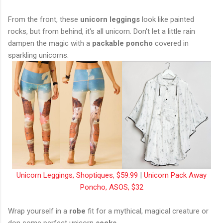
From the front, these
unicorn leggings
look like painted
rocks, but from behind, it's all unicorn. Don't let a little rain
dampen the magic with a
packable poncho
covered in
sparkling unicorns.
Unicorn Leggings, Shoptiques, $59.99
|
Unicorn Pack Away
Poncho, ASOS, $32
Wrap yourself in a
robe
fit for a mythical, magical creature or
don some perfect unicorn
socks
.