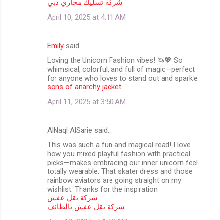
شركة تسليك مجاري دبي
April 10, 2025 at 4:11 AM
Emily
said…
Loving the Unicorn Fashion vibes! 🦄💖 So
whimsical, colorful, and full of magic—perfect
for anyone who loves to stand out and sparkle
sons of anarchy jacket
April 11, 2025 at 3:50 AM
AlNaql AlSarie said…
This was such a fun and magical read! I love
how you mixed playful fashion with practical
picks—makes embracing our inner unicorn feel
totally wearable. That skater dress and those
rainbow aviators are going straight on my
wishlist. Thanks for the inspiration
شركة نقل عفش
شركة نقل عفش بالطائف